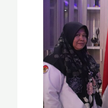
WEBSITE
di
MTsN
6
Lima
Puluh
Kota