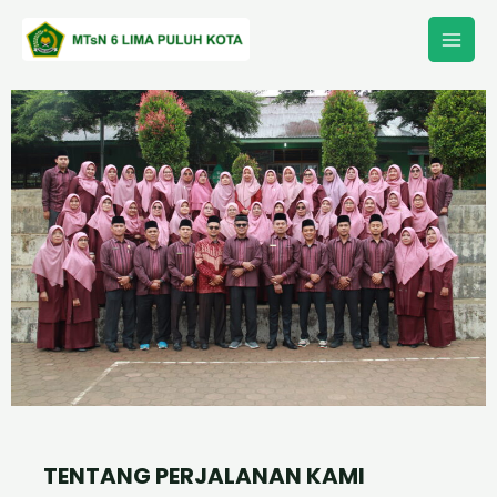
Lewati
Main
ke
Men
konten
TENTANG PERJALANAN KAMI