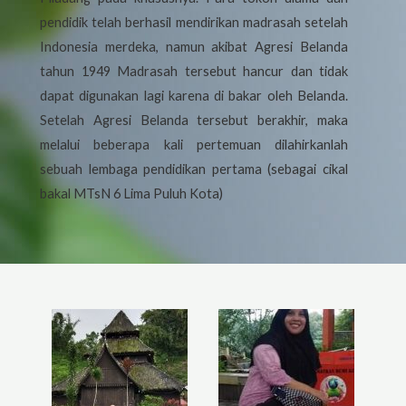
pendidik telah berhasil mendirikan madrasah setelah
Indonesia merdeka, namun akibat Agresi Belanda
tahun 1949 Madrasah tersebut hancur dan tidak
dapat digunakan lagi karena di bakar oleh Belanda.
Setelah Agresi Belanda tersebut berakhir, maka
melalui beberapa kali pertemuan dilahirkanlah
sebuah lembaga pendidikan pertama (sebagai cikal
bakal MTsN 6 Lima Puluh Kota)