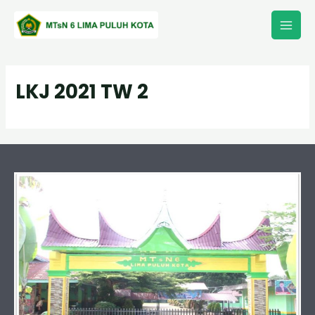
Lewati
Main
ke
Men
konten
LKJ 2021 TW 2