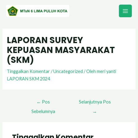
Lewati
Main
ke
Men
konten
Post
navigation
LAPORAN SURVEY
KEPUASAN MASYARAKAT
(SKM)
Tinggalkan Komentar
/
Uncategorized
/ Oleh
meri yanti
LAPORAN SKM 2024
←
Pos
Selanjutnya Pos
Sebelumnya
→
Tinggalkan Komentar